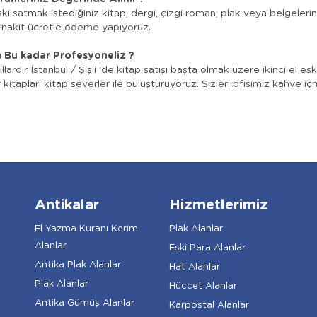
i satmak istediğiniz kitap, dergi, çizgi roman, plak veya belgelerini
e nakit ücretle ödeme yapıyoruz.
 Bu kadar Profesyoneliz ?
llardır İstanbul / Şişli 'de kitap satışı başta olmak üzere ikinci el es
ır kitapları kitap severler ile buluşturuyoruz. Sizleri ofisimiz kahve 
Antikalar
Hizmetlerimiz
El Yazma Kuranı Kerim
Plak Alanlar
Alanlar
Eski Para Alanlar
Antika Plak Alanlar
Hat Alanlar
Plak Alanlar
Hüccet Alanlar
Antika Gümüş Alanlar
Karpostal Alanlar