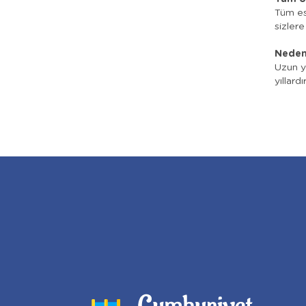
Tüm esk
sizler
Neden
Uzun yı
yıllard