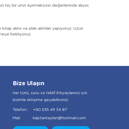
zi hiç bir ürün ayırmaksızın değerlerinde alıyor,
ki kitap alımı ve plak alımları yapıyoruz. Uzun
içmeye bekliyoruz.
Bize Ulaşın
Her türlü, soru ve teklif ihtiyaçlarınız için
bizimle iletişime geçebilirsiniz.
Telefon :
+90 535 411 34 87
Mail
kaptantaylan@hotmail.com