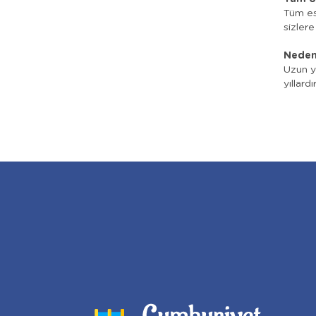
Tüm esk
sizler
Neden
Uzun yı
yıllard