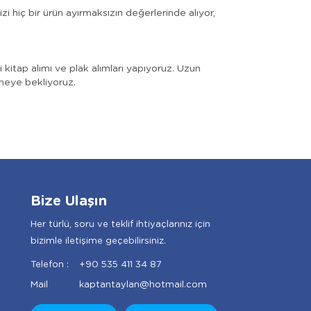
zi hiç bir ürün ayırmaksızın değerlerinde alıyor,
ki kitap alımı ve plak alımları yapıyoruz. Uzun
içmeye bekliyoruz.
Bize Ulaşın
Her türlü, soru ve teklif ihtiyaçlarınız için
bizimle iletişime geçebilirsiniz.
Telefon :
+90 535 411 34 87
Mail
kaptantaylan@hotmail.com