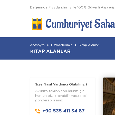
Değerinde Fiyatlandırma İle 100% Güvenli Alışveriş
Anasayfa
Hizmetlerimiz
Kitap Alanlar
KITAP ALANLAR
Size Nasıl Yardımcı Olabiliriz ?
Aklınıza takılan sorularınız için
hemen bizi arayabilir yada mail
gönderebilirsiniz.
+90 535 411 34 87