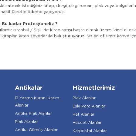
i satmak istediğiniz kitap, dergi, çizgi roman, plak veya belgelerini
e nakit ücretle ödeme yapıyoruz.
 Bu kadar Profesyoneliz ?
llardır İstanbul / Şişli 'de kitap satışı başta olmak üzere ikinci el es
ır kitapları kitap severler ile buluşturuyoruz. Sizleri ofisimiz kahve 
Antikalar
Hizmetlerimiz
El Yazma Kuranı Kerim
Plak Alanlar
Alanlar
Eski Para Alanlar
Antika Plak Alanlar
Hat Alanlar
Plak Alanlar
Hüccet Alanlar
Antika Gümüş Alanlar
Karpostal Alanlar